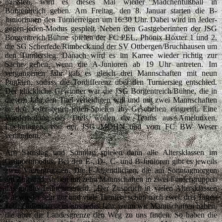
mussten, wird es dieses Mal wieder Mädchenfußball in
Borgentreich geben. Am Freitag, den 8. Januar starten die B-
Juniorinnen den Turnierreigen um 16:30 Uhr. Dabei wird im Jeder-
gegen-jeden-Modus gespielt. Neben den Gastgeberinnen der JSG
Borgentreich/Bühne spielen der FC PEL, Phönix Höxter 1 und 2,
die SG Scherfede/Rimbeck und der SV Ottbergen/Bruchhausen um
den Turniersieg. Danach wird es im Karree wieder richtig zur
Sache gehen, wenn die A-Junioren ab 19 Uhr antreten. Im
vergangenen Jahr gab es gleich drei Mannschaften mit neun
Punkten, sodass die Tordifferenz über den Turniersieg entschied.
Der glückliche Gewinner war die JSG Borgentreich/Bühne, die in
diesem Jahr den Titel verteidigen will und mit zwei Mannschaften
in den Jeder-gegen-jeden-Spielen ins Geschehen eingreift. Eine
Wiederholung des Titels wollen die Teams aus Amelunxen,
Lüchtringen, von der JSG MOHN und vom FC BW Weser
verhindern.
Am Samstag und Sonntag spielen dann alle Altersklassen im
Gruppenmodus. Bei den E-, D-, C- und B-Junioren gibt es jeweils
zwei Vierergruppen. Die F-Jugendlichen, die am Sonntagmorgen
am Zug sind, stellen mit zehn Mannschaften in zwei Fünfergruppen
das größte Teilnehmerfeld. „Der Zuspruch in vielen Altersklassen
war wieder sehr gut und viele Turniere schon nach zwei, drei Tagen
voll. Zudem freut es uns jedes Jahr, wenn wir Mannschaften haben,
die über die Landesgrenze den Weg zu uns finden. So haben die