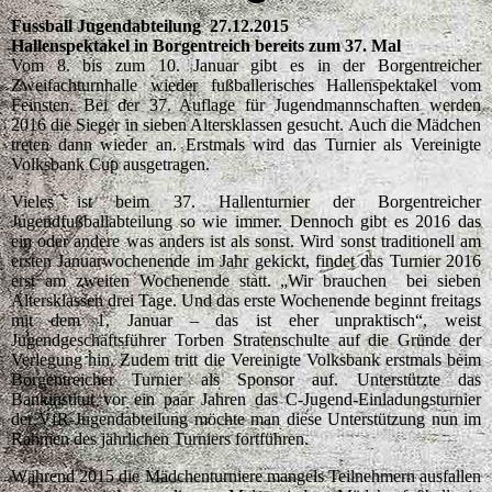
Fussball Jugendabteilung 27.12.2015
Hallenspektakel in Borgentreich bereits zum 37. Mal
Vom 8. bis zum 10. Januar gibt es in der Borgentreicher
Zweifachturnhalle wieder fußballerisches Hallenspektakel vom
Feinsten. Bei der 37. Auflage für Jugendmannschaften werden
2016 die Sieger in sieben Altersklassen gesucht. Auch die Mädchen
treten dann wieder an. Erstmals wird das Turnier als Vereinigte
Volksbank Cup ausgetragen.
Vieles ist beim 37. Hallenturnier der Borgentreicher
Jugendfußballabteilung so wie immer. Dennoch gibt es 2016 das
ein oder andere was anders ist als sonst. Wird sonst traditionell am
ersten Januarwochenende im Jahr gekickt, findet das Turnier 2016
erst am zweiten Wochenende statt. „Wir brauchen bei sieben
Altersklassen drei Tage. Und das erste Wochenende beginnt freitags
mit dem 1. Januar – das ist eher unpraktisch“, weist
Jugendgeschäftsführer Torben Stratenschulte auf die Gründe der
Verlegung hin. Zudem tritt die Vereinigte Volksbank erstmals beim
Borgentreicher Turnier als Sponsor auf. Unterstützte das
Bankinstitut vor ein paar Jahren das C-Jugend-Einladungsturnier
der VfR-Jugendabteilung möchte man diese Unterstützung nun im
Rahmen des jährlichen Turniers fortführen.
Während 2015 die Mädchenturniere mangels Teilnehmern ausfallen