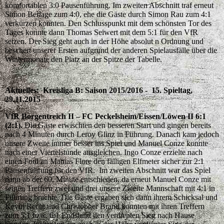
komfortablen 3:0 Pausenführung. Im zweiten Abschnitt traf erneut
Simon Berlage zum 4:0, ehe die Gäste durch Simon Rau zum 4:1
verkürzen konnten. Den Schlusspunkt mit dem schönsten Tor des
Tages konnte dann Thomas Seiwert mit dem 5:1 für den VfR
setzen. Der Sieg geht auch in der Höhe absolut n Ordnung und
beschert unserer Ersten aufgrund der anderen Spielausfälle über die
Wintermonate den Platz an der Spitze der Tabelle.
Aktuelles: Kreisliga B: Saison 2015/2016 - 15. Spieltag,
29.11.2015
VfR Borgentreich II – FC Peckelsheim/Eissen/Löwen II 6:1
(2:1).
Die Gäste erwischten den besseren Start und gingen bereits
nach 4 Minuten durch Leroy Glinz in Führung. Danach kam jedoch
unsere Zweite immer besser ins Spiel und Manuel Conze konnte
nach einer Viertelstunde ausgleichen. Ingo Conze erzielte nach
einen Foul an Mattias Flore den fälligen Elfmeter sicher zur 2:1
Pausenführung für den VfR. Im zweiten Abschnitt war das Spiel
dann ab der 60. Minute entschieden, da erneut Manuel Conze mit
seinen Treffern zwei und drei unsere Zweite Mannschaft mit 4:1 in
Führung brachte. Die Gäste ergaben sich dann ihrem Schicksal und
Kevin Recht und Christopher Brand konnten mit ihren Treffern
zum 5:1 bzw. 6:1 Endstand den verdienten Sieg nach Hause