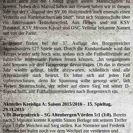
Kinder auch mal die Chance gegen andere Mannschaften zu
spielen. Neben den Mannschaften aus Hessen haben wir in diesem
Jahr mit der C-Jugend des SV 06 Holzminden auch erstmals einen
Vertreter aus Niedersachsen am Start“, freut sich Stratenschulte über
ein interessantes Teilnehmerfeld. Aus Hessen sind mit KSV
Baunatal, KSV Hessen Kassel und OSC Vellmar bekannte Namen
mit von der Partie.
Insgesamt finden bei der 37. Auflage des Borgentreicher
Jugendturniers 127 Spiele statt. Durch die Rundumbande wird das
Tempo wieder sehr hoch sein, sodass sich alle Fußballfreunde auf
zahlreiche interessante Partien freuen können. „Im vergangenen
Jahr konnten wir drei Turniersiege davon tragen. Ob das in diesem
Jahr wieder gelingt, bleibt abzuwarten, schließlich sind alle
Altersklassen stark besetzt. Es lohnt sich auf jeden Fall
vorbeizuschauen, denn für Spannung sollte gesorgt sein“, lädt
Torben Stratenschulte, der selber auf einen Sieg mit seiner D-
Jugend hofft, alle Fußballinteressierten nach Borgentreich ein.
Aktuelles Kreisliga A: Saison 2015/2016 - 15. Spieltag,
29.11.2015
VfR-Borgentreich – SG Altenbergen/Vörden 5:1 (3:0).
Bereits
nach 5 Minuten konnte Kapitän Simon Berlage mit seinem Treffer
zum 1:0 die Weichen auf Sieg stellen. Kai Niemeier und Frederik
Schumacher trafen noch vor dem Wechsel zur verdienten und