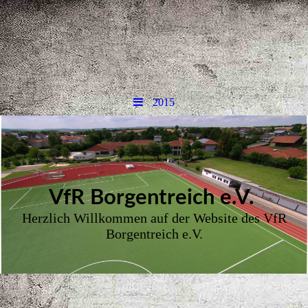
2015
VfR Borgent
reich e.V.
Herzlich Willkommen auf der Website des VfR
Borgentreich e.V.