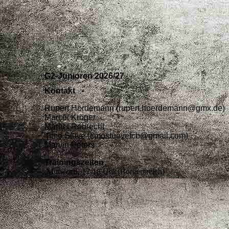
G2-Junioren 2026/27
Kontakt
Rupert Hördemann (rupert.hoerdemann@gmx.de)
Marcel Kröger
Marius Robrecht
Timo Stüve (timostuevefcb@gmail.com)
Marvin Peters
Trainingszeiten
Mittwoch, 17-18 Uhr (Borgentreich)