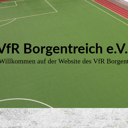
VfR Borgent
reich e.V
Willkommen auf der Website des VfR Borgent