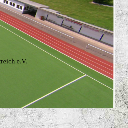
.
reich e.V.